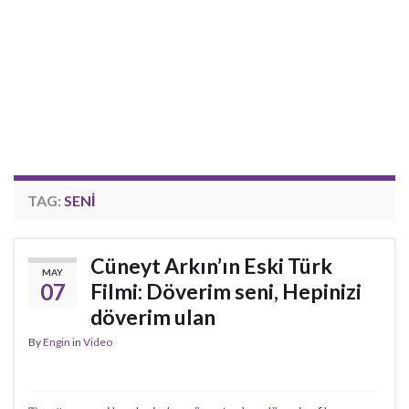
TAG:
SENI
Cüneyt Arkın’ın Eski Türk
MAY
07
Filmi: Döverim seni, Hepinizi
döverim ulan
By
Engin
in
Video