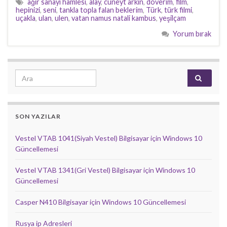
ağır sanayi hamlesi
,
alay
,
cüneyt arkın
,
döverim
,
film
,
hepinizi
,
seni
,
tankla topla falan beklerim
,
Türk
,
türk filmi
,
uçakla
,
ulan
,
ulen
,
vatan namus natali kambus
,
yeşilçam
Yorum bırak
Search for:
SON YAZILAR
Vestel VTAB 1041(Siyah Vestel) Bilgisayar için Windows 10
Güncellemesi
Vestel VTAB 1341(Gri Vestel) Bilgisayar için Windows 10
Güncellemesi
Casper N410 Bilgisayar için Windows 10 Güncellemesi
Rusya ip Adresleri