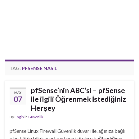
TAG:
PFSENSE NASIL
pfSense’nin ABC’si – pfSense
MAY
07
ile ilgili Öğrenmek İstediğiniz
Herşey
By
Engin
in
Güvenlik
pfSense Linux Firewall Güvenlik duvarı ile, ağınıza bağlı
olan bütün bilgisayarların hangi sitelere bağlandığının