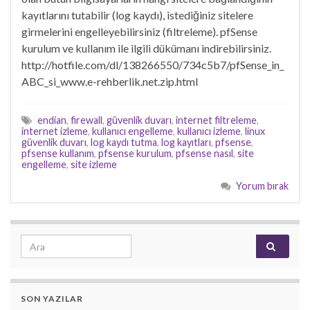
kayıtlarını tutabilir (log kaydı), istediğiniz sitelere
girmelerini engelleyebilirsiniz (filtreleme). pfSense
kurulum ve kullanım ile ilgili dükümanı indirebilirsiniz.
http://hotfile.com/dl/138266550/734c5b7/pfSense_in_
ABC_si_www.e-rehberlik.net.zip.html
endian
,
firewall
,
güvenlik duvarı
,
internet filtreleme
,
internet izleme
,
kullanıcı engelleme
,
kullanıcı izleme
,
linux
güvenlik duvarı
,
log kaydı tutma
,
log kayıtları
,
pfsense
,
pfsense kullanım
,
pfsense kurulum
,
pfsense nasıl
,
site
engelleme
,
site izleme
Yorum bırak
Search for:
SON YAZILAR