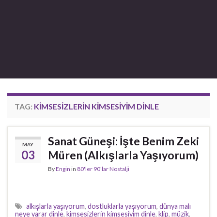
TAG:
KIMSESIZLERIN KIMSESIYIM DINLE
Sanat Güneşi: İşte Benim Zeki
MAY
03
Müren (Alkışlarla Yaşıyorum)
By
Engin
in
80'ler 90'lar Nostalji
alkışlarla yaşıyorum
,
dostluklarla yaşıyorum
,
dünya malı
neye yarar dinle
,
kimsesizlerin kimsesiyim dinle
,
klip
,
müzik
,