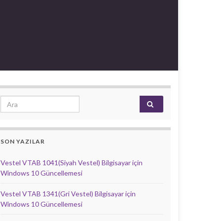
Search for:
SON YAZILAR
Vestel VTAB 1041(Siyah Vestel) Bilgisayar için
Windows 10 Güncellemesi
Vestel VTAB 1341(Gri Vestel) Bilgisayar için
Windows 10 Güncellemesi