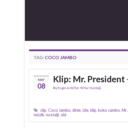
TAG:
COCO JAMBO
Klip: Mr. Presiden
MAY
08
By
Engin
in
80'ler 90'lar Nostalji
clip
,
Coco Jambo
,
dinle
,
izle
,
klip
,
koko cambo
,
Mr.
müzik
,
nostalji
,
old