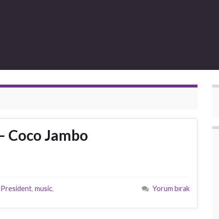
t – Coco Jambo
 President
,
music
,
Yorum bırak