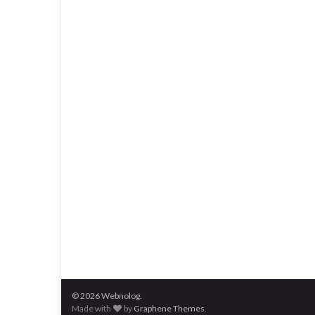
© 2026 Webnolog.
Made with
by
Graphene Themes
.